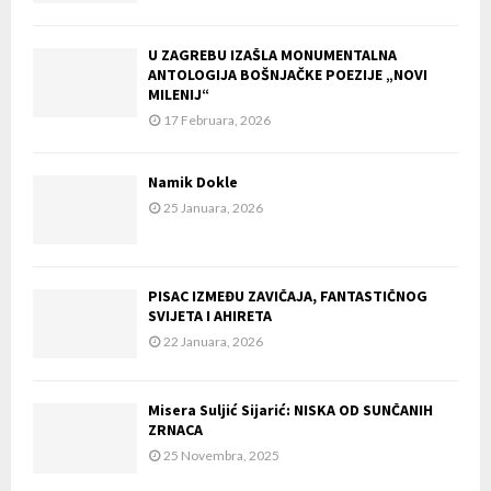
U ZAGREBU IZAŠLA MONUMENTALNA
ANTOLOGIJA BOŠNJAČKE POEZIJE „NOVI
MILENIJ“
17 Februara, 2026
Namik Dokle
25 Januara, 2026
PISAC IZMEĐU ZAVIČAJA, FANTASTIČNOG
SVIJETA I AHIRETA
22 Januara, 2026
Misera Suljić Sijarić: NISKA OD SUNČANIH
ZRNACA
25 Novembra, 2025