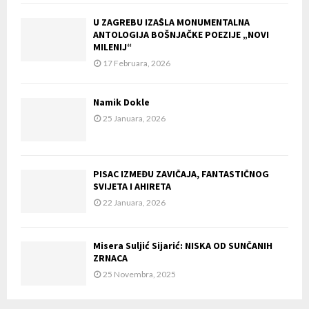
U ZAGREBU IZAŠLA MONUMENTALNA
ANTOLOGIJA BOŠNJAČKE POEZIJE „NOVI
MILENIJ“
17 Februara, 2026
Namik Dokle
25 Januara, 2026
PISAC IZMEĐU ZAVIČAJA, FANTASTIČNOG
SVIJETA I AHIRETA
22 Januara, 2026
Misera Suljić Sijarić: NISKA OD SUNČANIH
ZRNACA
25 Novembra, 2025