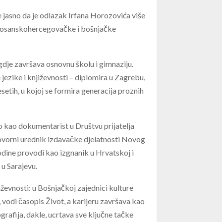
e jasno da je odlazak Irfana Horozovića više
t bosanskohercegovačke i bošnjačke
 gdje završava osnovnu školu i gimnaziju.
jezike i književnosti – diplomira u Zagrebu,
etih, u kojoj se formira generacija proznih
io kao dokumentarist u Društvu prijatelja
ovorni urednik izdavačke djelatnosti Novog
godine provodi kao izgnanik u Hrvatskoj i
 u Sarajevu.
ževnosti: u Bošnjačkoj zajednici kulture
 vodi časopis Život, a karijeru završava kao
afija, dakle, ucrtava sve ključne tačke