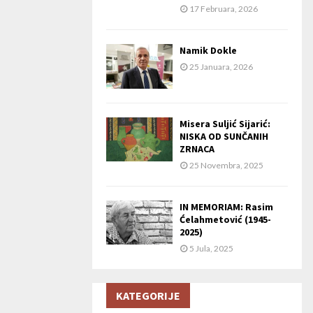
17 Februara, 2026
Namik Dokle
25 Januara, 2026
Misera Suljić Sijarić:
NISKA OD SUNČANIH
ZRNACA
25 Novembra, 2025
IN MEMORIAM: Rasim
Ćelahmetović (1945-
2025)
5 Jula, 2025
KATEGORIJE