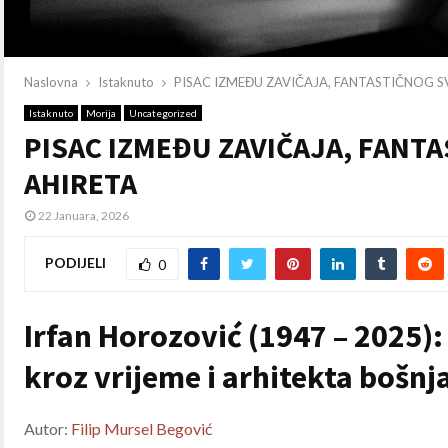
Naslovna
Istaknuto
PISAC IZMEĐU ZAVIČAJA, FANTASTIČNOG SV
Istaknuto
Morija
Uncategorized
PISAC IZMEĐU ZAVIČAJA, FANTA
AHIRETA
22 Januara, 2026
PODIJELI
0
Irfan Horozović (1947 – 2025)
kroz vrijeme i arhitekta bošn
Autor:
Filip Mursel Begović