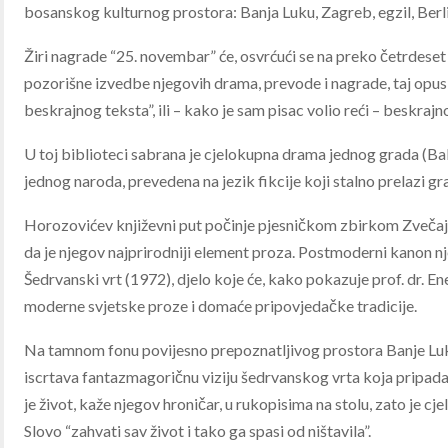
bosanskog kulturnog prostora: Banja Luku, Zagreb, egzil, Berli
Žiri nagrade “25. novembar” će, osvrćući se na preko četrdeset 
pozorišne izvedbe njegovih drama, prevode i nagrade, taj op
beskrajnog teksta”, ili – kako je sam pisac volio reći – besk
U toj biblioteci sabrana je cjelokupna drama jednog grada (Bal
jednog naroda, prevedena na jezik fikcije koji stalno prelazi 
Horozovićev književni put počinje pjesničkom zbirkom Zvečajs
da je njegov najprirodniji element proza. Postmoderni kanon nj
Šedrvanski vrt (1972), djelo koje će, kako pokazuje prof. dr. E
moderne svjetske proze i domaće pripovjedačke tradicije.
Na tamnom fonu povijesno prepoznatljivog prostora Banje Luk
iscrtava fantazmagoričnu viziju šedrvanskog vrta koja pripada kn
je život, kaže njegov hroničar, u rukopisima na stolu, zato je
Slovo “zahvati sav život i tako ga spasi od ništavila”.