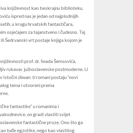
iva književnost kao beskrajnu biblioteku,
viću ispred nas je jedan od najplodnijih
tih, u krugu hrvatskih fantastičara,
im osjećajem za tajanstveno i čudesno. Taj
ili Šedrvanski vrt postaje knjiga kojom je
njiževnosti prof. dr. Seada Šemsovića,
ljiv rukavac južnoslavenske postmoderne. U
 Istočni diwan: ti romani postaju “novi
alog tema i otvoreni prema
erne.
čke fantastike” u romanima i
kodnevice, on gradi vlastiti svijet
ugoslavenske fantastične proze. Ono što ga
 kao tuđe egzotike, nego kao vlastitog