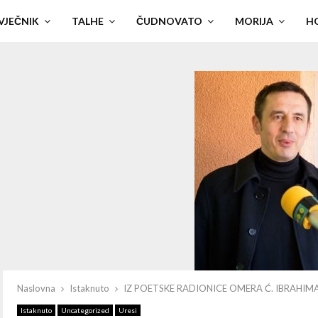
VJEČNIK
TALHE
ČUDNOVATO
MORIJA
H
Naslovna
Istaknuto
IZ POETSKE RADIONICE OMERA Ć. IBRAHIM
Istaknuto
Uncategorized
Uresi