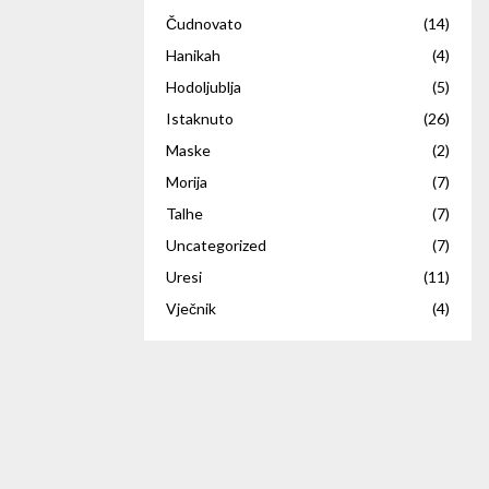
Čudnovato
(14)
Hanikah
(4)
Hodoljublja
(5)
Istaknuto
(26)
Maske
(2)
Morija
(7)
Talhe
(7)
Uncategorized
(7)
Uresi
(11)
Vječnik
(4)