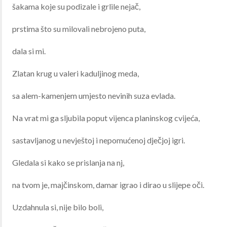
šakama koje su podizale i grlile nejač,
prstima što su milovali nebrojeno puta,
dala si mi.
Zlatan krug u valeri kaduljinog meda,
sa alem-kamenjem umjesto nevinih suza evlada.
Na vrat mi ga sljubila poput vijenca planinskog cvijeća,
sastavljanog u nevještoj i nepomućenoj dječjoj igri.
Gledala si kako se prislanja na nj,
na tvom je, majčinskom, damar igrao i dirao u slijepe oči.
Uzdahnula si, nije bilo boli,