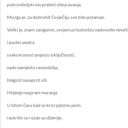
pokroviteljski mu prateći otkucavanja.
Mozgu je, za dobrobit čovječiju, sve bilo potaman.
Veliki je, znam zasigurno, svojom prisutnošću nadsvodio nevel
i pustio unutra
svakovrsnost umjesto isključivosti,
nadu namjesto ravnodušja,
blagost nasuprot sili.
Htijenje naspram moranja.
U istom času kad se kroz pjesmu javio,
raskrilio se i ezan sa džamije.