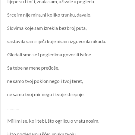
lijepe su ti oči, znala sam, uživale u pogledu.
Srce im nije mira, ni koliko trunku, davalo.
Slovima koje sam izrekla bezbroj puta,
sastavila sam riječi koje nisam izgovorila nikada.
Gledali smo se i pogledima govorili istine.
Sa tebe na mene pređoše,
ne samo tvoj poklon nego i tvoj teret,
ne samo tvoj mir nego i tvoje strepnje.
……….
Mili mi se, ko i tebi, što ogrlicu o vratu nosim,
i što pogledam u šćer, unuku tvoju,