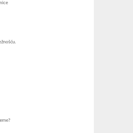
nice
ježnošću.
ijeme?