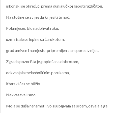
iskonski se okrećući prema dunjalučkoj ljepoti različitog.
Na stotine će zvijezda krijesiti tu noć.
Polumjesec bio nadohvat ruku,
uzmirisale se lepine sa čurukotom,
grad umiven i namjestu, pripremljen za neporeciv nijet.
Zgrada pozorišta je, popločana dobrotom,
odzvanjala melanholičnim porukama,
iftarski čas se bližio.
Nakvasavali smo.
Moja se duša nenametljivo sljubljivala sa srcem, osvajala ga,