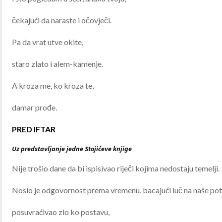
čekajući da naraste i očovječi.
Pa da vrat utve okite,
staro zlato i alem-kamenje.
A kroza me, ko kroza te,
damar prođe.
PRED IFTAR
Uz predstavljanje jedne Stojićeve knjige
Nije trošio dane da bi ispisivao riječi kojima nedostaju temelji.
Nosio je odgovornost prema vremenu, bacajući luč na naše pot
posuvraćivao zlo ko postavu,