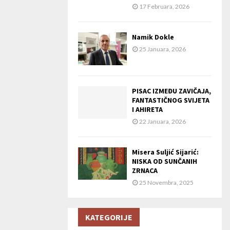
17 Februara, 2026
Namik Dokle
25 Januara, 2026
PISAC IZMEĐU ZAVIČAJA,
FANTASTIČNOG SVIJETA
I AHIRETA
22 Januara, 2026
Misera Suljić Sijarić:
NISKA OD SUNČANIH
ZRNACA
25 Novembra, 2025
KATEGORIJE