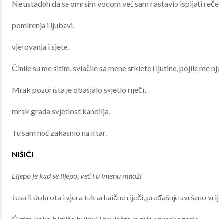
Ne ustadoh da se omrsim vodom već sam nastavio ispijati reče
pomirenja i ljubavi,
vjerovanja i sjete.
Činile su me sitim, svlačile sa mene srklete i ljutine, pojile me n
Mrak pozorišta je obasjalo svjetlo riječi,
mrak grada svjetlost kandilja.
Tu sam noć zakasnio na iftar.
NIŠIĆI
Lijepo je kad se lijepo, već i u imenu množi
Jesu li dobrota i vjera tek arhaične riječi, pređašnje svršeno vr
Ćutim kako bigliše bulbul i navještava mir u praskozorje.