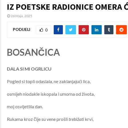
IZ POETSKE RADIONICE OMERA Ć
26 Maja, 2025
PODIJELI
0
BOSANČICA
DALA SI MI OGRLICU
Pogled si topli odaslala, ne zaklanjajući lica,
osmijeh niodakle iskopala i umorna od života,
moj osvijetlila dan.
Rukama kroz čije su vene prošli
trebižati
krvi,