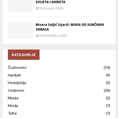
SVIJETA I AHIRETA
22 Januara, 2026
Misera Suljić Sijarić: NISKA OD SUNČANIH
ZRNACA
25 Novembra, 2025
KATEGORIJE
Čudnovato
(14)
Hanikah
(4)
Hodoljublja
(5)
Istaknuto
(26)
Maske
(2)
Morija
(7)
Talhe
(7)