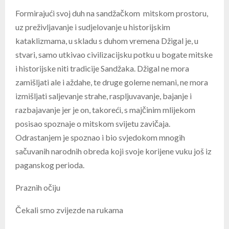
Formirajući svoj duh na sandžačkom mitskom prostoru,
uz preživljavanje i sudjelovanje u historijskim
kataklizmama, u skladu s duhom vremena Džigal je, u
stvari, samo utkivao civilizacijsku potku u bogate mitske
i historijske niti tradicije Sandžaka. Džigal ne mora
zamišljati ale i aždahe, te druge goleme nemani, ne mora
izmišljati saljevanje strahe, raspljuvavanje, bajanje i
razbajavanje jer je on, takoreći, s majčinim mlijekom
posisao spoznaje o mitskom svijetu zavičaja.
Odrastanjem je spoznao i bio svjedokom mnogih
sačuvanih narodnih obreda koji svoje korijene vuku još iz
paganskog perioda.
Praznih očiju
Čekali smo zvijezde na rukama