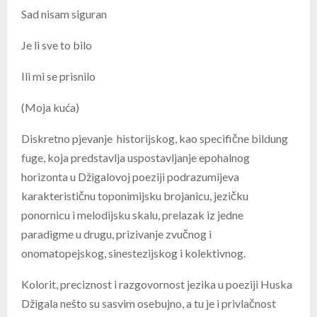
Sad nisam siguran
Je li sve to bilo
Ili mi se prisnilo
(Moja kuća)
Diskretno pjevanje historijskog, kao specifične bildung
fuge, koja predstavlja uspostavljanje epohalnog
horizonta u Džigalovoj poeziji podrazumijeva
karakterističnu toponimijsku brojanicu, jezičku
ponornicu i melodijsku skalu, prelazak iz jedne
paradigme u drugu, prizivanje zvučnog i
onomatopejskog, sinestezijskog i kolektivnog.
Kolorit, preciznost i razgovornost jezika u poeziji Huska
Džigala nešto su sasvim osebujno, a tu je i privlačnost