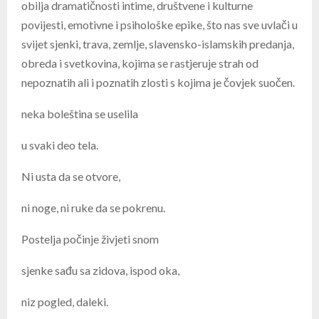
obilja dramatičnosti intime, društvene i kulturne
povijesti, emotivne i psihološke epike, što nas sve uvlači u
svijet sjenki, trava, zemlje, slavensko-islamskih predanja,
obreda i svetkovina, kojima se rastjeruje strah od
nepoznatih ali i poznatih zlosti s kojima je čovjek suočen.
neka boleština se uselila
u svaki deo tela.
Ni usta da se otvore,
ni noge, ni ruke da se pokrenu.
Postelja počinje živjeti snom
sjenke sađu sa zidova, ispod oka,
niz pogled, daleki.