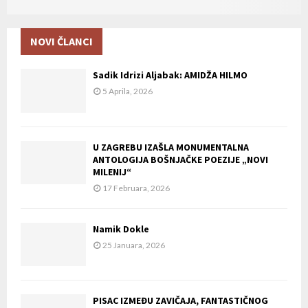
NOVI ČLANCI
Sadik Idrizi Aljabak: AMIDŽA HILMO
5 Aprila, 2026
U ZAGREBU IZAŠLA MONUMENTALNA
ANTOLOGIJA BOŠNJAČKE POEZIJE „NOVI
MILENIJ“
17 Februara, 2026
Namik Dokle
25 Januara, 2026
PISAC IZMEĐU ZAVIČAJA, FANTASTIČNOG