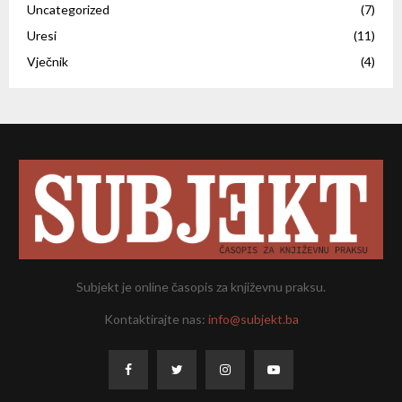
Uncategorized
(7)
Uresi
(11)
Vječnik
(4)
Subjekt je online časopis za književnu praksu.
Kontaktirajte nas:
info@subjekt.ba