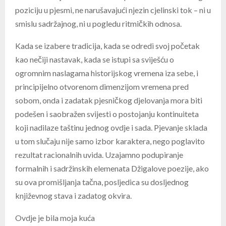
poziciju u pjesmi, ne narušavajući njezin cjelinski tok – ni u
smislu sadržajnog, ni u pogledu ritmičkih odnosa.
Kada se izabere tradicija, kada se odredi svoj početak
kao nečiji nastavak, kada se istupi sa sviješću o
ogromnim naslagama historijskog vremena iza sebe, i
principijelno otvorenom dimenzijom vremena pred
sobom, onda i zadatak pjesničkog djelovanja mora biti
podešen i saobražen svijesti o postojanju kontinuiteta
koji nadilaze taštinu jednog ovdje i sada. Pjevanje sklada
u tom slučaju nije samo izbor karaktera, nego poglavito
rezultat racionalnih uvida. Uzajamno podupiranje
formalnih i sadržinskih elemenata Džigalove poezije, ako
su ova promišljanja tačna, posljedica su dosljednog
književnog stava i zadatog okvira.
Ovdje je bila moja kuća