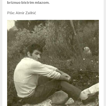
briznuo bistrim mlazom.
Piše: Almir Zalihić