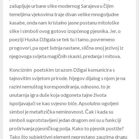
zašupljuje urbane slike modernog Sarajeva u čijim
temeljima vjekovima traje divan velike mnogoljudne
kasabe, onda nam kristalno jasne postanu mitološke
slike i simboli ovog gotovo izopćenog pjesnika. Jer, o
poeziji Huska Džigala se tek tu i tamo, povremeno
progovori, pa opet šutnja nastane, slična onoj jezivoj iz
njegovoga svijeta magičnih skaski, predanja i mitova.
Konciznim poetskim izrazom Džigal komunicira s
tajnovitim svijetom prirode. Njegov dijalog s njom je na
razini nemuštog korespondiranja, odnosno, to je
unutarnja igra duše koja odgoneta tajne života
ispoljavajući se kao svjesno biće. Apsolutno ogoljeni
simbol je metafizička neminovnost. Čak i kada su
simboli suprotstavljeni jedan drugom oni su u funkciji
proširivanja pjesničkog polja. Kako to pjesnik postiže?
Tako što subjektivni element neprestano zauzima drugu