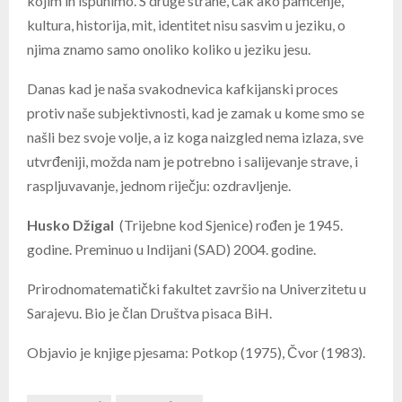
kojim ih ispunimo. S druge strane, čak ako pamćenje,
kultura, historija, mit, identitet nisu sasvim u jeziku, o
njima znamo samo onoliko koliko u jeziku jesu.
Danas kad je naša svakodnevica kafkijanski proces
protiv naše subjektivnosti, kad je zamak u kome smo se
našli bez svoje volje, a iz koga naizgled nema izlaza, sve
utvrđeniji, možda nam je potrebno i salijevanje strave, i
raspljuvavanje, jednom riječju: ozdravljenje.
Husko Džigal
(Trijebne kod Sjenice) rođen je 1945.
godine. Preminuo u Indijani (SAD) 2004. godine.
Prirodnomatematički fakultet završio na Univerzitetu u
Sarajevu. Bio je član Društva pisaca BiH.
Objavio je knjige pjesama: Potkop (1975), Čvor (1983).