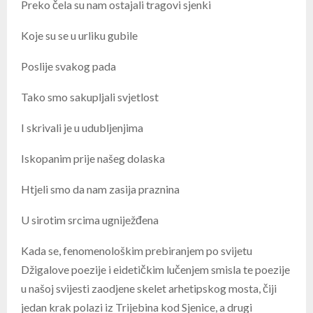
Preko čela su nam ostajali tragovi sjenki
Koje su se u urliku gubile
Poslije svakog pada
Tako smo sakupljali svjetlost
I skrivali je u udubljenjima
Iskopanim prije našeg dolaska
Htjeli smo da nam zasija praznina
U sirotim srcima ugniježđena
Kada se, fenomenološkim prebiranjem po svijetu
Džigalove poezije i eidetičkim lučenjem smisla te poezije
u našoj svijesti zaodjene skelet arhetipskog mosta, čiji
jedan krak polazi iz Trijebina kod Sjenice, a drugi