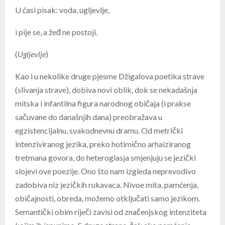
U ćasi pisak: voda, ugljevlje,
i pije se, a žeđ ne postoji.
(
Ugljevlje
)
Kao i u nekolike druge pjesme Džigalova poetika strave
(slivanja strave), dobiva novi oblik, dok se nekadašnja
mitska i infantilna figura narodnog običaja (i prakse
sačuvane do današnjih dana) preobražava u
egzistencijalnu, svakodnevnu dramu. Od metrički
intenziviranog jezika, preko hotimično arhaiziranog
tretmana govora, do heteroglasja smjenjuju se jezički
slojevi ove poezije. Ono što nam izgleda neprevodivo
zadobiva niz jezičkih rukavaca. Nivoe mita, pamćenja,
običajnosti, obreda, možemo otključati samo jezikom.
Semantički obim riječi zavisi od značenjskog intenziteta