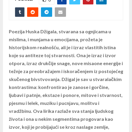
Poezija Huska Džigala, stvarana sa ognjicama u
mislima, i munjama u emocijama, prožeta je
historijskom realnošću, ali je i izraz vlastitih istina
koje su antiteze toj stvarnosti. Ona je izraz i izvor
otpora, izraz drukčije snage, nove misaone energije i
težnje za preobražajem i iskoračenjem iz postojećeg
skučenog bivstvovanja. Džigal je sav u stvaralačkim
kontrastima: konfrontirao je zanose i gorčine,
ljubavi i patnje, ekstaze i ponore, mitove i stvarnost,
pjesmu i lelek, muziku i pucnjavu, molitvu i
vradžbinu. Ova lirika razlaže sva stanja ljudskog
života i ona u nekim segmentima progovara kao
izvor, koji je probijajući se kroz naslage zemlje,