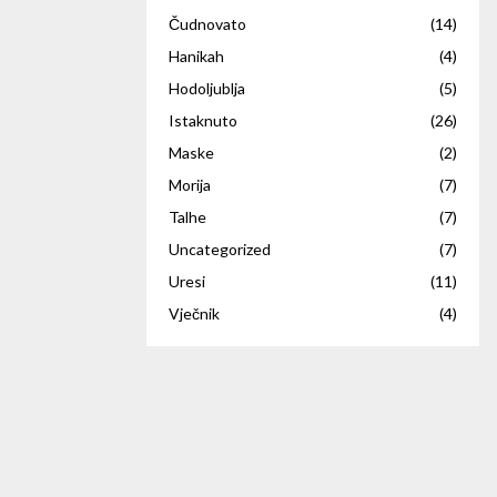
Čudnovato
(14)
Hanikah
(4)
Hodoljublja
(5)
Istaknuto
(26)
Maske
(2)
Morija
(7)
Talhe
(7)
Uncategorized
(7)
Uresi
(11)
Vječnik
(4)