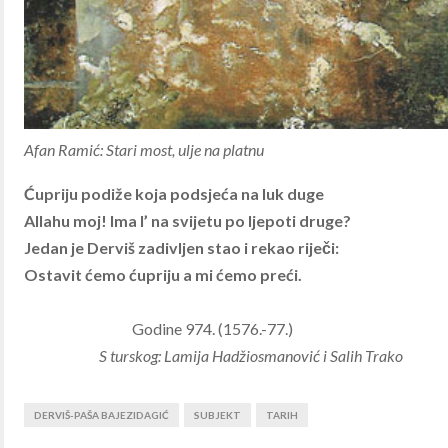
Afan Ramić: Stari most, ulje na platnu
Ćupriju podiže koja podsjeća na luk duge
Allahu moj! Ima l’ na svijetu po ljepoti druge?
Jedan je Derviš zadivljen stao i rekao riječi:
Ostavit ćemo ćupriju a mi ćemo preći.
Godine 974. (1576.-77.)
S turskog: Lamija Hadžiosmanović i Salih Trako
DERVIŠ-PAŠA BAJEZIDAGIĆ
SUBJEKT
TARIH