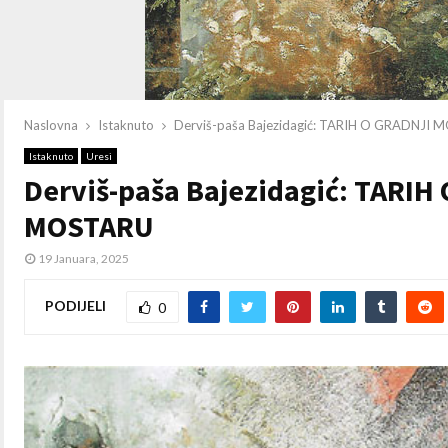
Naslovna
Istaknuto
Derviš-paša Bajezidagić: TARIH O GRADNJ
Istaknuto
Uresi
Derviš-paša Bajezidagić: TARI
MOSTARU
19 Januara, 2025
PODIJELI
0