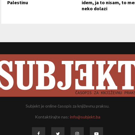
Palestinu
idem, ja to nisam, to me
neko dolazi
Subjekt je online časopis za književnu praksu.
Kontaktirajte nas:
info@subjekt.ba