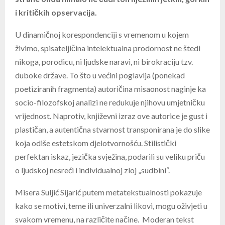
i kritičkih opservacija.
U dinamičnoj korespondenciji s vremenom u kojem
živimo, spisateljičina intelektualna prodornost ne štedi
nikoga, porodicu, ni ljudske naravi, ni birokraciju tzv.
duboke države. To što u većini poglavlja (ponekad
poetiziranih fragmenta) autoričina misaonost naginje ka
socio-filozofskoj analizi ne redukuje njihovu umjetničku
vrijednost. Naprotiv, književni izraz ove autorice je gust i
plastičan, a autentična stvarnost transponirana je do slike
koja odiše estetskom djelotvornošću. Stilistički
perfektan iskaz, jezička svježina, podarili su veliku priču
o ljudskoj nesreći i individualnoj zloj „sudbini“.
Misera Suljić Sijarić putem metatekstualnosti pokazuje
kako se motivi, teme ili univerzalni likovi, mogu oživjeti u
svakom vremenu, na različite načine. Moderan tekst