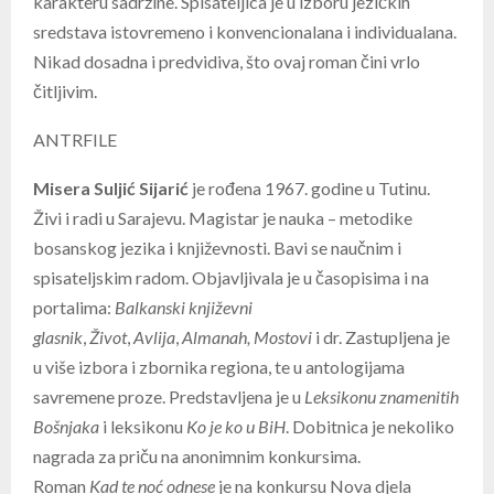
karakteru sadržine. Spisateljica je u izboru jezičkih
sredstava istovremeno i konvencionalana i individualana.
Nikad dosadna i predvidiva, što ovaj roman čini vrlo
čitljivim.
ANTRFILE
Misera Suljić Sijarić
je rođena 1967. godine u Tutinu.
Živi i radi u Sarajevu. Magistar je nauka – metodike
bosanskog jezika i književnosti. Bavi se naučnim i
spisateljskim radom. Objavljivala je u časopisima i na
portalima:
Balkanski književni
glasnik
,
Život
,
Avlija
,
Almanah, Mostovi
i dr. Zastupljena je
u više izbora i zbornika regiona, te u antologijama
savremene proze. Predstavljena je u
Leksikonu znamenitih
Bošnjaka
i leksikonu
Ko je ko u BiH
. Dobitnica je nekoliko
nagrada za priču na anonimnim konkursima.
Roman
Kad
te
noć
odnese
je na konkursu Nova djela