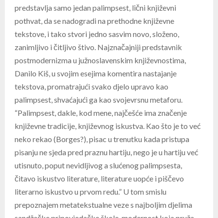
predstavlja samo jedan palimpsest, lični književni
pothvat, da se nadogradi na prethodne književne
tekstove, i tako stvori jedno sasvim novo, složeno,
zanimljivo i čitljivo štivo. Najznačajniji predstavnik
postmodernizma u južnoslavenskim književnostima,
Danilo Kiš, u svojim esejima komentira nastajanje
tekstova, promatrajući svako djelo upravo kao
palimpsest, shvaćajući ga kao svojevrsnu metaforu.
“Palimpsest, dakle, kod mene, najčešće ima značenje
književne tradicije, književnog iskustva. Kao što je to već
neko rekao (Borges?), pisac u trenutku kada pristupa
pisanju ne sjeda pred praznu hartiju, nego je u hartiju već
utisnuto, poput nevidljivog a slućenog palimpsesta,
čitavo iskustvo literature, literature uopće i piščevo
literarno iskustvo u prvom redu.” U tom smislu
prepoznajem metatekstualne veze s najboljim djelima
sandžačke pripovjedačke škole, modernost koja pruža