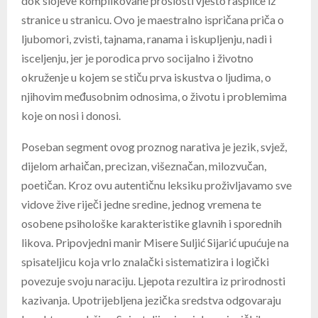
dok slojeve komplikovane prošlosti vješto raspliće iz
stranice u stranicu. Ovo je maestralno ispričana priča o
ljubomori, zvisti, tajnama, ranama i iskupljenju, nadi i
isceljenju, jer je porodica prvo socijalno i životno
okruženje u kojem se stiču prva iskustva o ljudima, o
njihovim međusobnim odnosima, o životu i problemima
koje on nosi i donosi.
Poseban segment ovog proznog narativa je jezik, svjež,
dijelom arhaičan, precizan, višeznačan, milozvučan,
poetičan. Kroz ovu autentičnu leksiku proživljavamo sve
vidove žive riječi jedne sredine, jednog vremena te
osobene psihološke karakteristike glavnih i sporednih
likova. Pripovjedni manir Misere Suljić Sijarić upućuje na
spisateljicu koja vrlo znalački sistematizira i logički
povezuje svoju naraciju. Ljepota rezultira iz prirodnosti
kazivanja. Upotrijebljena jezička sredstva odgovaraju