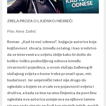
ZRELA PROZA O LJUDSKOJ NESREĆI
Piše: Almir Zalihić
Roman „Kad te noć odnese“, knjiga je autorice koja
književnost shvaća, između ostalog, i kao sredstvo
da se intervenira u svijetu zbilje kako bi došlo do
koliko-toliko podnošljivog odnosa između
stvarnosti i pojedinca, u ovom slučaju žuđenog ili
slučajnog svijeta u kome treba pronaći spas, mir,
budućnost. Jer umjetnički tekst nije drugo do
ogledalo u kojem se zrcale sve pojavnosti svijeta i
društva, a kada se ima na umu činjenica da površinu
ogledala ova autorica usmjerava na njihove tamne
strane onda nimalo ne čudi ton njezinih jetkih, gorkih