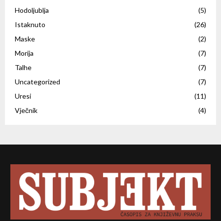
Hodoljublja
(5)
Istaknuto
(26)
Maske
(2)
Morija
(7)
Talhe
(7)
Uncategorized
(7)
Uresi
(11)
Vječnik
(4)