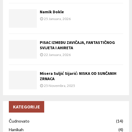
Namik Dokle
25 Januara, 2026
PISAC IZMEĐU ZAVIČAJA, FANTASTIČNOG
SVIJETA I AHIRETA
22 Januara, 2026
Misera Suljić Sijarić: NISKA OD SUNČANIH
ZRNACA
25 Novembra, 2025
KATEGORIJE
Čudnovato
(14)
Hanikah
(4)