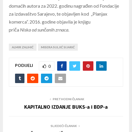
domaćih autora za 2022. godinu nagrađen od Fondacije
za izdavaštvo Sarajevo, te objavljen kod „Planjax
komerca“. 2016. godine objavila je knjigu
priča
Niska
od
sunčanih
zrnaca.
ALMIR ZALIHIĆ
MISERA SULJIĆ SIJARIĆ
PODIJELI
0
PRETHODNI ČLANAK
KAPITALNO IZDANJE BUKS-a i BDP-a
SLJEDEĆI ČLANAK