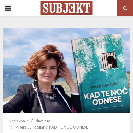
PRIMARY
MENU
Naslovna
Čudnovato
Misera Suljić Sijarić: KAD TE NOĆ ODNESE