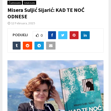
Čudnovato
Istaknuto
Misera Suljić Sijarić: KAD TE NOĆ
ODNESE
12 Februara, 2025
PODIJELI
0