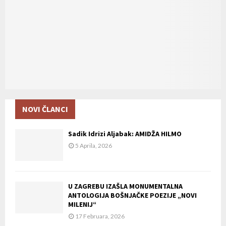
:
C
H
NOVI ČLANCI
Sadik Idrizi Aljabak: AMIDŽA HILMO
5 Aprila, 2026
U ZAGREBU IZAŠLA MONUMENTALNA
ANTOLOGIJA BOŠNJAČKE POEZIJE „NOVI
MILENIJ“
17 Februara, 2026