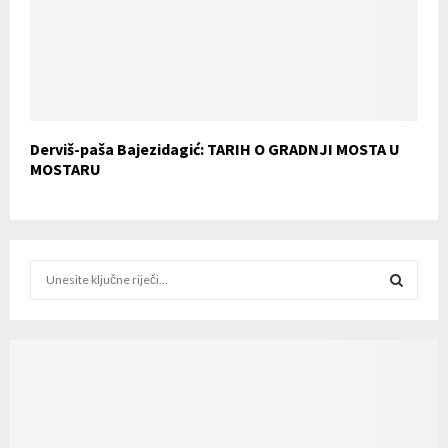
Derviš-paša Bajezidagić: TARIH O GRADNJI MOSTA U
MOSTARU
S
e
a
S
r
c
E
h
f
A
o
r
R