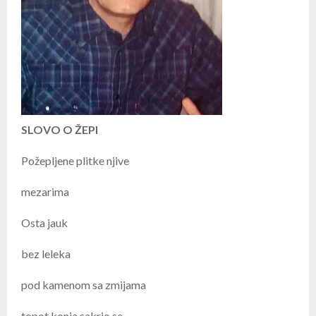
SLOVO O ŽEPI
Požepljene plitke njive
mezarima
Osta jauk
bez leleka
pod kamenom sa zmijama
topot konja sakrio se