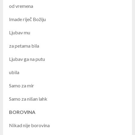
od vremena
Imade riječ Božiju
Ljubav mu
za petama bila
Ljubav ga na putu
ubila
Samo za mir
Samo za nišan lahk
BOROVINA
Nikad nije borovina