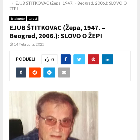
EJUB ŠTITKOVAC (Žepa, 1947. – Beograd, 2006.): SLOVO O
ŽEPI
Istaknuto
Uresi
EJUB ŠTITKOVAC (Žepa, 1947. –
Beograd, 2006.): SLOVO O ŽEPI
14 Februara, 2025
PODIJELI
0