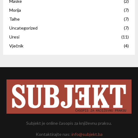
Maske
(2)
Morija
(7)
Talhe
(7)
Uncategorized
(7)
Uresi
(11)
Vječnik
(4)
Subjekt je online časopis za književnu praksu.
Kontaktirajte nas:
info@subjekt.ba