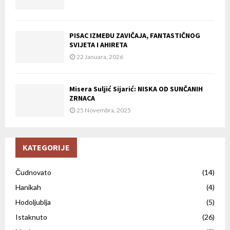
PISAC IZMEĐU ZAVIČAJA, FANTASTIČNOG
SVIJETA I AHIRETA
22 Januara, 2026
Misera Suljić Sijarić: NISKA OD SUNČANIH
ZRNACA
25 Novembra, 2025
KATEGORIJE
Čudnovato
(14)
Hanikah
(4)
Hodoljublja
(5)
Istaknuto
(26)