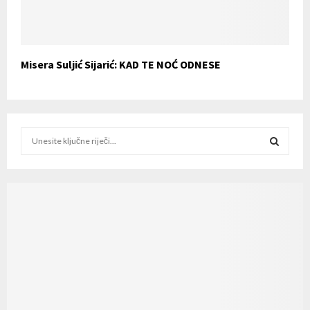
Misera Suljić Sijarić: KAD TE NOĆ ODNESE
S
e
a
S
r
c
E
h
f
A
o
r
R
:
C
H