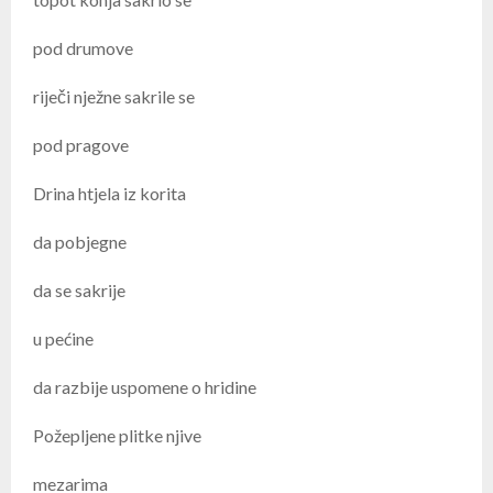
pod drumove
riječi nježne sakrile se
pod pragove
Drina htjela iz korita
da pobjegne
da se sakrije
u pećine
da razbije uspomene o hridine
Požepljene plitke njive
mezarima