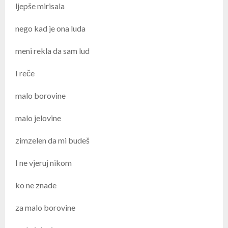
ljepše mirisala
nego kad je ona luda
meni rekla da sam lud
I reče
malo borovine
malo jelovine
zimzelen da mi budeš
I ne vjeruj nikom
ko ne znade
za malo borovine