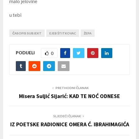
malo jelovine
u tebi
ČASOPIS SUBJEKT
EJEB ŠTITKOVAC
ŽEPA
PODIJELI
0
PRETHODNI ČLANAK
Misera Suljić Sijarić: KAD TE NOĆ ODNESE
SLJEDEĆI ČLANAK
IZ POETSKE RADIONICE OMERA Ć. IBRAHIMAGIĆA