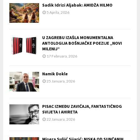
Sadik Idrizi Aljabak: AMIDŽA HILMO
5 Aprila, 2026
U ZAGREBU IZAŠLA MONUMENTALNA
ANTOLOGIJA BOŠNJAČKE POEZIJE „NOVI
MILENIJ“
17 Februara, 2026
Namik Dokle
25 Januara, 2026
PISAC IZMEĐU ZAVIČAJA, FANTASTIČNOG
SVIJETA I AHIRETA
22 Januara, 2026
Misera Suljić Sijarić: NISKA OD SUNČANIH