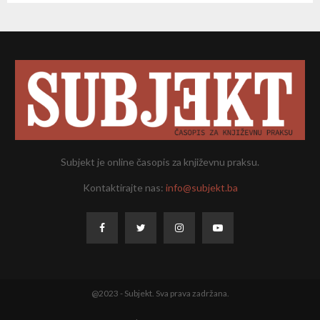
Subjekt je online časopis za književnu praksu.
Kontaktirajte nas:
info@subjekt.ba
@2023 - Subjekt. Sva prava zadržana.