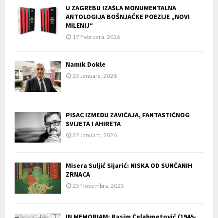
U ZAGREBU IZAŠLA MONUMENTALNA
ANTOLOGIJA BOŠNJAČKE POEZIJE „NOVI
MILENIJ“
17 Februara, 2026
Namik Dokle
25 Januara, 2026
PISAC IZMEĐU ZAVIČAJA, FANTASTIČNOG
SVIJETA I AHIRETA
22 Januara, 2026
Misera Suljić Sijarić: NISKA OD SUNČANIH
ZRNACA
25 Novembra, 2025
IN MEMORIAM: Rasim Ćelahmetović (1945-