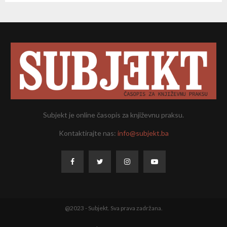
Subjekt je online časopis za književnu praksu.
Kontaktirajte nas:
info@subjekt.ba
@2023 - Subjekt. Sva prava zadržana.