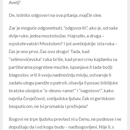
Avelj?
De, istinito odgovori na ova pitanja, majčin sine.
Zar je moguće odgonetnuti, “odgovoriti”, ako je, od naše
dvije ruke, jedna mostobožac Hajrudin, a druga –
srpskohrvatski Mostolom? I još avetinjskije: ista ruka –
čas je ono prvo, čas ovo drugo! Tada, kad
“selimovićevska” ruka briše, kad pravi crnu kajdanku sa
partiturama pogrebne muzike, ispunjava li tada božji
blagoslov, vrši li svoju nadmoćniju misiju, ostvaruje li
zadatu ulogu pandže u patroli, obavlja li posao biblijske
bratske ubojnice “o-desno-rame!” i “nagotovs!”, kako
najviša čovječnost, sveljudska ljubav, čak ni gerilskom
besputicom, ne bi promakla i preživjela?
Bogovi ne trpe ljudsku prevlast ni u čemu, ne podnose i ne
dopuštaju da i od koga budu – nadbogovljeni. Nije li, s