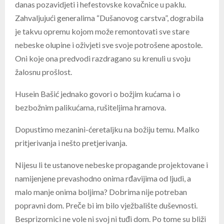
danas pozavidjeti i hefestovske kovačnice u paklu.
Zahvaljujući generalima “Dušanovog carstva”, dograbila
je takvu opremu kojom može remontovati sve stare
nebeske olupine i oživjeti sve svoje potrošene apostole.
Oni koje ona predvodi razdragano su krenuli u svoju
žalosnu prošlost.
Husein Bašić jednako govori o božjim kućama i o
bezbožnim palikućama, rušiteljima hramova.
Dopustimo mezanini-ćeretaljku na božiju temu. Malko
pritjerivanja i nešto pretjerivanja.
Nijesu li te ustanove nebeske propagande projektovane i
namijenjene prevashodno onima rđavijima od ljudi, a
malo manje onima boljima? Dobrima nije potreban
popravni dom. Preče bi im bilo vježbalište duševnosti.
Besprizornici ne vole ni svoj ni tuđi dom. Po tome su bliži