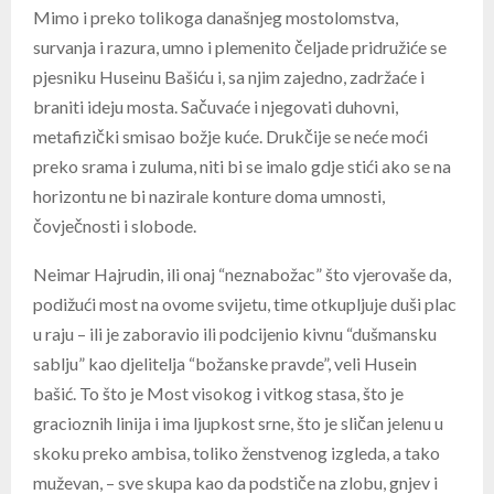
Mimo i preko tolikoga današnjeg mostolomstva,
survanja i razura, umno i plemenito čeljade pridružiće se
pjesniku Huseinu Bašiću i, sa njim zajedno, zadržaće i
braniti ideju mosta. Sačuvaće i njegovati duhovni,
metafizički smisao božje kuće. Drukčije se neće moći
preko srama i zuluma, niti bi se imalo gdje stići ako se na
horizontu ne bi nazirale konture doma umnosti,
čovječnosti i slobode.
Neimar Hajrudin, ili onaj “neznabožac” što vjerovaše da,
podižući most na ovome svijetu, time otkupljuje duši plac
u raju – ili je zaboravio ili podcijenio kivnu “dušmansku
sablju” kao djelitelja “božanske pravde”, veli Husein
bašić. To što je Most visokog i vitkog stasa, što je
gracioznih linija i ima ljupkost srne, što je sličan jelenu u
skoku preko ambisa, toliko ženstvenog izgleda, a tako
muževan, – sve skupa kao da podstiče na zlobu, gnjev i