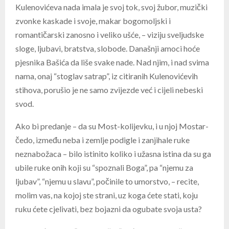
Kulenovićeva nada imala je svoj tok, svoj žubor, muzički
zvonke kaskade i svoje, makar bogomoljski i
romantičarski zanosno i veliko ušće, – viziju sveljudske
sloge, ljubavi, bratstva, slobode. Današnji amoci hoće
pjesnika Bašića da liše svake nade. Nad njim, i nad svima
nama, onaj “stoglav satrap”, iz citiranih Kulenovićevih
stihova, porušio je ne samo zvijezde već i cijeli nebeski
svod.
Ako bi predanje – da su Most-kolijevku, i u njoj Mostar-
čedo, između neba i zemlje podigle i zanjihale ruke
neznabožaca – bilo istinito koliko i užasna istina da su ga
ubile ruke onih koji su “spoznali Boga”, pa “njemu za
ljubav”, “njemu u slavu”, počinile to umorstvo, – recite,
molim vas, na kojoj ste strani, uz koga ćete stati, koju
ruku ćete cjelivati, bez bojazni da ogubate svoja usta?