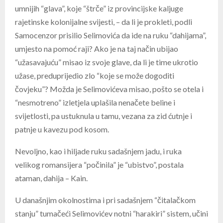
umnijih “glava”, koje “štrče” iz provincijske kaljuge
rajetinske kolonijalne svijesti, – da li je prokleti, podli
Samocenzor prisilio Selimovića da ide na ruku “dahijama”,
umjesto na pomoć raji? Ako je na taj način ubijao
“užasavajuću” misao iz svoje glave, da li je time ukrotio
užase, preduprijedio zlo “koje se može dogoditi
čovjeku”? Možda je Selimovićeva misao, pošto se otela i
“nesmotreno” izletjela uplašila nenačete beline i
svijetlosti, pa ustuknula u tamu, vezana za zid ćutnje i
patnje u kavezu pod kosom.
Nevoljno, kao i hiljade ruku sadašnjem jadu, i ruka
velikog romansijera “počinila” je “ubistvo”, postala
ataman, dahija – Kain.
U današnjim okolnostima i pri sadašnjem “čitalačkom
stanju” tumačeći Selimovićev notni “harakiri” sistem, učini