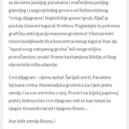
se da nema jasnijeg, porukama i značenjima punijeg,
glasnijeg i razgovjetnijeg govora od Selimovićevog
“crnog dijagrama”. Najistinitije govori grob. Riječ je
postala iznureni logoraš ili nitkov. Pogledajte tu potresnu
grafičku anticipaciju masovne grobnice! Višerazredni
nizovi bodljikavih žica koncentracionog logora! Kao da
“ispod ovog zatrpanog groba” leži neugrobljivo
proročanstvo: smak! Prema kazivanjima Biblije, ni Bog
nije smislio ništa užasnije.
Crni dijagram – njemu epitaf. Šarijaži smrti. Paralelno
ispisana crnina. Nezemaljska grobnica za cijelu jednu
zemlju i za sve smrtnike u njoj. Prostrt na bijeloj papirnoj
plahti, Selimovićev crni dijagram vidi se kao tabut za
njegov bosanski narod i njegovu Bosnu…
Ase ležit zemlja Bosna..!