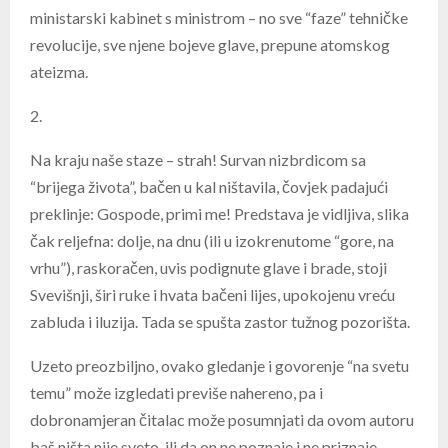
ministarski kabinet s ministrom – no sve “faze” tehničke
revolucije, sve njene bojeve glave, prepune atomskog
ateizma.
2.
Na kraju naše staze – strah! Survan nizbrdicom sa
“brijega života”, bačen u kal ništavila, čovjek padajući
preklinje: Gospode, primi me! Predstava je vidljiva, slika
čak reljefna: dolje, na dnu (ili u izokrenutome “gore, na
vrhu”), raskoračen, uvis podignute glave i brade, stoji
Svevišnji, širi ruke i hvata bačeni lijes, upokojenu vreću
zabluda i iluzija. Tada se spušta zastor tužnog pozorišta.
Uzeto preozbiljno, ovako gledanje i govorenje “na svetu
temu” može izgledati previše nahereno, pa i
dobronamjeran čitalac može posumnjati da ovom autoru
baš ništa nije sveto, ili da on ne poznaje i ne priznaje