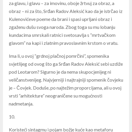
za glavu, i glavu – za imovinu, oboje žrtvuj za obraz, a
obraz – ni za što, Srđan Radov Aleksić kao da je istrčao iz
Kulenovićeve poeme da brani i spasi uprljani obraz i
zgaženu dušu svoga naroda. Zbog toga su mu lobanju
kundacima smrskali ratnici svetosavlja s “mrtvačkom
glavom” na kapi i zlatnim pravoslavnim krstom o vratu.
Ima li, u ovoj “grdnoj plačnoj pomrčini”, spomenika
svjetlijeg od ovog što ga Srđan Radov Aleksić sebi uzdiže
pod Leotarom? Sigurno je da nema skupocjenijeg ni
veličanstvenijeg. Najvjerniji i najtrajniji spomenik čovjeku
je – Čovjek. Doduše, po najtežim proporcijama, ali u ovoj
vrsti “arhitekture” neograničene su mogućnosti
nadmetanja.
10.
Koristeći sintagmu i pojam božje kuće kao metaforu