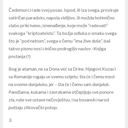
Čedomorci rade svoj posao. Ispod, ili iza svega, proviruje
satiričan paradoks, napola vidljivo, ili možda hotimično
slabo prikriveno, iznenađenje, koje može “radovati”
svakoga “kriptoateistu”. Ta božja odluka o smaku svega
što je “pod nebom”, svega u čemu “ima žive duše”, baš
takvo pismo nosi cinično podrugljiv naslov -Knjiga
postanja (!)
Bog je ataman, ne sa Dona već sa Drine. Njegovi Kozaci
sa Romanije rugaju se svemu svijetu: šta će i čemu most
na ovome dunjaluku, jer – šta će i čemu sam dunjaluk.
Pandžama, kukama i zavrakama otčepljuju sve ponore
zla, ruše sve ustave nečovještvu, i na bosanski narod
puštaju zlikovački potop.
3.