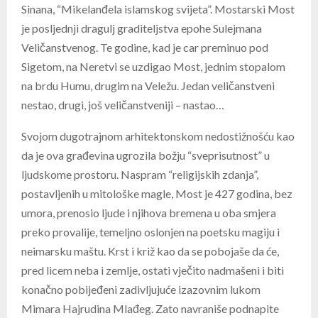
Sinana, “Mikelanđela islamskog svijeta”. Mostarski Most
je posljednji dragulj graditeljstva epohe Sulejmana
Veličanstvenog. Te godine, kad je car preminuo pod
Sigetom, na Neretvi se uzdigao Most, jednim stopalom
na brdu Humu, drugim na Veležu. Jedan veličanstveni
nestao, drugi, još veličanstveniji – nastao…
Svojom dugotrajnom arhitektonskom nedostižnošću kao
da je ova građevina ugrozila božju “sveprisutnost” u
ljudskome prostoru. Naspram “religijskih zdanja”,
postavljenih u mitološke magle, Most je 427 godina, bez
umora, prenosio ljude i njihova bremena u oba smjera
preko provalije, temeljno oslonjen na poetsku magiju i
neimarsku maštu. Krst i križ kao da se pobojaše da će,
pred licem neba i zemlje, ostati vječito nadmašeni i biti
konačno pobijeđeni zadivljujuće izazovnim lukom
Mimara Hajrudina Mlađeg. Zato navraniše podnapite