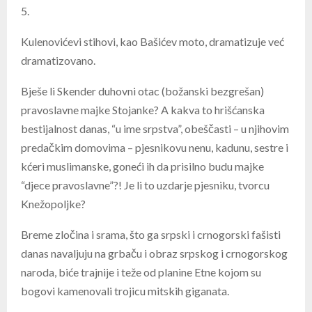
5.
Kulenovićevi stihovi, kao Bašićev moto, dramatizuje već
dramatizovano.
Bješe li Skender duhovni otac (božanski bezgrešan)
pravoslavne majke Stojanke? A kakva to hrišćanska
bestijalnost danas, “u ime srpstva”, obeščasti – u njihovim
predačkim domovima – pjesnikovu nenu, kadunu, sestre i
kćeri muslimanske, goneći ih da prisilno budu majke
“djece pravoslavne”?! Je li to uzdarje pjesniku, tvorcu
Knežopoljke?
Breme zločina i srama, što ga srpski i crnogorski fašisti
danas navaljuju na grbaču i obraz srpskog i crnogorskog
naroda, biće trajnije i teže od planine Etne kojom su
bogovi kamenovali trojicu mitskih giganata.