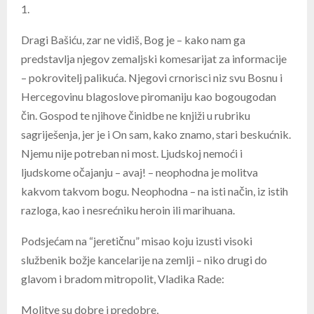
1.
Dragi Bašiću, zar ne vidiš, Bog je – kako nam ga
predstavlja njegov zemaljski komesarijat za informacije
– pokrovitelj palikuća. Njegovi crnorisci niz svu Bosnu i
Hercegovinu blagoslove piromaniju kao bogougodan
čin. Gospod te njihove činidbe ne knjiži u rubriku
sagriješenja, jer je i On sam, kako znamo, stari beskućnik.
Njemu nije potreban ni most. Ljudskoj nemoći i
ljudskome očajanju – avaj! – neophodna je molitva
kakvom takvom bogu. Neophodna – na isti način, iz istih
razloga, kao i nesrećniku heroin ili marihuana.
Podsjećam na “jeretičnu” misao koju izusti visoki
službenik božje kancelarije na zemlji – niko drugi do
glavom i bradom mitropolit, Vladika Rade:
Molitve su dobre i predobre,