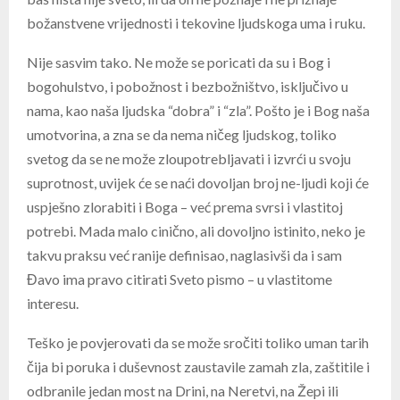
božanstvene vrijednosti i tekovine ljudskoga uma i ruku.
Nije sasvim tako. Ne može se poricati da su i Bog i
bogohulstvo, i pobožnost i bezbožništvo, isključivo u
nama, kao naša ljudska “dobra” i “zla”. Pošto je i Bog naša
umotvorina, a zna se da nema ničeg ljudskog, toliko
svetog da se ne može zloupotrebljavati i izvrći u svoju
suprotnost, uvijek će se naći dovoljan broj ne-ljudi koji će
uspješno zlorabiti i Boga – već prema svrsi i vlastitoj
potrebi. Mada malo cinično, ali dovoljno istinito, neko je
takvu praksu već ranije definisao, naglasivši da i sam
Đavo ima pravo citirati Sveto pismo – u vlastitome
interesu.
Teško je povjerovati da se može sročiti toliko uman tarih
čija bi poruka i duševnost zaustavile zamah zla, zaštitile i
odbranile jedan most na Drini, na Neretvi, na Žepi ili