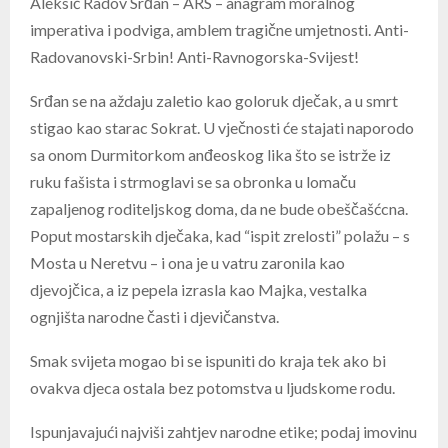
Aleksić Radov Srđan – ARS – anagram moralnog
imperativa i podviga, amblem tragične umjetnosti. Anti-
Radovanovski-Srbin! Anti-Ravnogorska-Svijest!
Srđan se na aždaju zaletio kao goloruk dječak, a u smrt
stigao kao starac Sokrat. U vječnosti će stajati naporodo
sa onom Durmitorkom anđeoskog lika što se istrže iz
ruku fašista i strmoglavi se sa obronka u lomaču
zapaljenog roditeljskog doma, da ne bude obeščašćcna.
Poput mostarskih dječaka, kad “ispit zrelosti” polažu – s
Mosta u Neretvu – i ona je u vatru zaronila kao
djevojčica, a iz pepela izrasla kao Majka, vestalka
ognjišta narodne časti i djevičanstva.
Smak svijeta mogao bi se ispuniti do kraja tek ako bi
ovakva djeca ostala bez potomstva u ljudskome rodu.
Ispunjavajući najviši zahtjev narodne etike; podaj imovinu