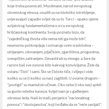
koje treba posmicati. Muslimane, narod evropskog
slovenskog etnosa, osudili su na biološko istrebljenje,
uvjeravajući zapadni svijet da su to Turci – opako sjeme
azijatskog fundamentalizma u srcu evropskog
hrišćanskog kontinenta. Svoju poznatu tezu, da
“zajedničkog života više nema niti ga može biti”,
neumorno potkrepljuju i ostvaruju svim sredstvima –
ubijanjem, silovanjem, pljačkom, zgarištima, progonima,
sveopštim zatiranjem. Devastirali su mnoge, a žure da
razore baš sve osnove bilo kakvog konvivijuma. Žele da
ostanu “čisti” i sami. Što se čistote tiče, i slijepci vide
koliko su se (i koliko su nas) zaglibili. U ovome drugom –
“postigli” su mamutski učinak. Oko sebe (i oko nas) spleli
su guste rešetke kaveza. Svijet nam je s gađenjem
okrenuo leda. Naši krstaši, perjanice “nacionalnog
ponosa” i “dostojanstva”, koji tvrđahu da se “neće savijati”,