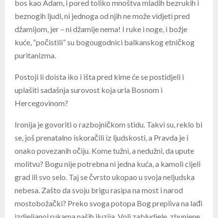
bos kao Adam, i pored toliko mnoštva mladih bezrukih i
beznogih ljudi, ni jednoga od njih ne može vidjeti pred
džamijom, jer – ni džamije nema! I ruke i noge, i božje
kuće, “počistili” su bogougodnici balkanskog etničkog
puritanizma.
Postoji li doista iko i išta pred kime će se postidjeli i
uplašiti sadašnja surovost koja urla Bosnom i
Hercegovinom?
Ironija je govoriti o razbojničkom stidu. Takvi su, reklo bi
se, još prenatalno iskoračili iz ljudskosti, a Pravda je i
onako povezanih očiju. Kome tužni, a nedužni, da upute
molitvu? Bogu nije potrebna ni jedna kuća, a kamoli cijeli
grad ili svo selo. Taj se čvrsto ukopao u svoja neljudska
nebesa. Zašto da svoju brigu rasipa na most i narod
mostobožački? Preko svoga potopa Bog prepliva na lađi
izdjeljanoj rukama naših iluzija. Voli zabludjele, zbunjene,