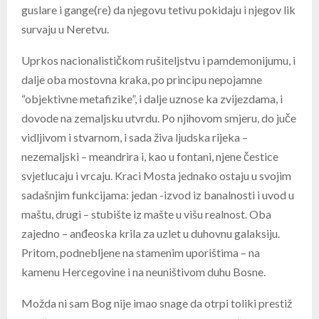
guslare i gange(re) da njegovu tetivu pokidaju i njegov lik
survaju u Neretvu.
Uprkos nacionalističkom rušiteljstvu i pamdemonijumu, i
dalje oba mostovna kraka, po principu nepojamne
“objektivne metafizike”, i dalje uznose ka zvijezdama, i
dovode na zemaljsku utvrdu. Po njihovom smjeru, do juče
vidljivom i stvarnom, i sada živa ljudska rijeka –
nezemaljski – meandrira i, kao u fontani, njene čestice
svjetlucaju i vrcaju. Kraci Mosta jednako ostaju u svojim
sadašnjim funkcijama: jedan -izvod iz banalnosti i uvod u
maštu, drugi – stubište iz mašte u višu realnost. Oba
zajedno – anđeoska krila za uzlet u duhovnu galaksiju.
Pritom, podnebljene na stamenim uporištima – na
kamenu Hercegovine i na neuništivom duhu Bosne.
Možda ni sam Bog nije imao snage da otrpi toliki prestiž