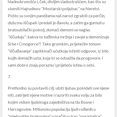
hladnokrvnošću i, čak, divljim sladostrašćem, kao što su
slomili Hajrudinov “Mostarski poljubac” na Neretvi.
Pošto su svojim pandžama naš narod zgrabili za perčin,
dušu mu iščupali i predali je đavolu, a zatim ga gurnuli u
bratoubilački pokolj, domaći demoni se naglas
“iščuduju”: kakva to tuđinska mržnja i zavjera demonizuje
Srbe i Crnogorce?! Tako gromkim, prijetećim tonom
“iščuđavanja” zapitkivači ućutkuju istiniti odgovor, iz bilo
kojih domaćih usta, koja bi se odvažila da progovore. I
sami dobro znaju poraznu i prijeteću istinu o sebi.
7.
Prethodno su postavili cilj: ubiti ljubav, pokidati sve njene
niti, zatrijeti njene motive i razoriti svaku volju za bilo
kojim vidom ljudskoga zajedništva na tlu Bosne i
Hercegovine. Milionsku populaciju ljudi rođenih u
“mješovitim brakovima” označili su kao “pse lutalice”