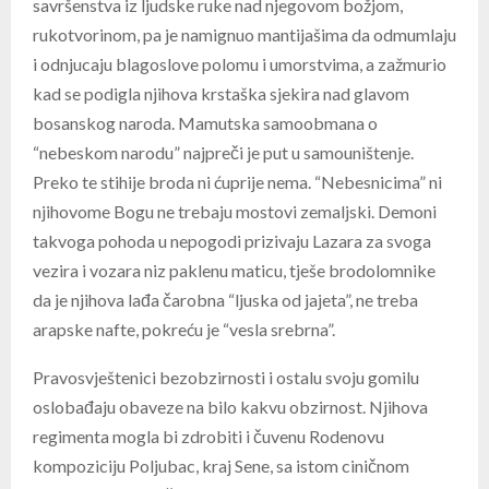
savršenstva iz ljudske ruke nad njegovom božjom,
rukotvorinom, pa je namignuo mantijašima da odmumlaju
i odnjucaju blagoslove polomu i umorstvima, a zažmurio
kad se podigla njihova krstaška sjekira nad glavom
bosanskog naroda. Mamutska samoobmana o
“nebeskom narodu” najpreči je put u samouništenje.
Preko te stihije broda ni ćuprije nema. “Nebesnicima” ni
njihovome Bogu ne trebaju mostovi zemaljski. Demoni
takvoga pohoda u nepogodi prizivaju Lazara za svoga
vezira i vozara niz paklenu maticu, tješe brodolomnike
da je njihova lađa čarobna “ljuska od jajeta”, ne treba
arapske nafte, pokreću je “vesla srebrna”.
Pravosvještenici bezobzirnosti i ostalu svoju gomilu
oslobađaju obaveze na bilo kakvu obzirnost. Njihova
regimenta mogla bi zdrobiti i čuvenu Rodenovu
kompoziciju Poljubac, kraj Sene, sa istom ciničnom