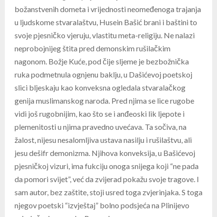
božanstvenih dometa i vrijednosti neomeđenoga trajanja
u ljudskome stvaralaštvu, Husein Bašić brani i baštini to
svoje pjesničko vjeruju, vlastitu meta-religiju. Ne nalazi
neprobojnijeg štita pred demonskim rušilačkim
nagonom. Božje Kuće, pod čije sljeme je bezbožnička
ruka podmetnula ognjenu baklju, u Dašićevoj poetskoj
slici bljeskaju kao konveksna ogledala stvaralačkog
genija muslimanskog naroda. Pred njima se lice rugobe
vidi još rugobnijim, kao što se i anđeoski lik ljepote i
plemenitosti u njima pravedno uvećava. Ta sočiva, na
žalost, nijesu nesalomljiva ustava nasilju i rušilaštvu, ali
jesu dešifr demonizma. Njihova konveksija, u Bašićevoj
pjesničkoj vizuri, ima fukciju onoga snijega koji “ne pada
da pomori svijet”, već da zvijerad pokažu svoje tragove. I
sam autor, bez zaštite, stoji usred toga zvjerinjaka. S toga
njegov poetski “izvještaj” bolno podsjeća na Plinijevo