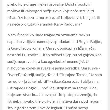
preko koje druge rijeke i provalije. Doista, postoji li
molitva ili kakvogod božje slovo koje neće ustrijeliti
Mladićev top, vrat mu prerezati Koljevićevi trbosjeci, ili
ga neće progutati karamluk Kara-Radovana?
Namučiće se ko bude tragao za razlikama, dok su
napadno vidljive i nametljive podudarnosti Boga i Buljbe,
iz Gogoljevog romana. Oni su obojica, na sličan način,
nesrećni i zli roditelji. Kao tužioci slijepi su od gnjeva, kao
sudije nepravedni, a kao egzekutori neumoljivi. U
njihovome kodeksu svega je jedna odredba. Oni su sve –
“tvorci”, tužitelji, sudije, dželati. Citirajmo Tarasa: “Ja sam
te rodio – ja ću te i ubiti!” – sikće Zaporožac, i ubija sina.
Citirajmo i Boga: “… hoću da istrijebim sa zemlje ljude,
koje sam stvorio… Jer evo pustiću potop na zemlju, da
istrijebim svako tijelo u kojem ima živa duša pod nebom;
što je god na zemlji sve će izginuti.” I pušta potop.