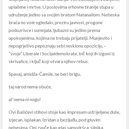
uplašene i mrtve. U poslovima vrhovne tiranije stupa u
udruženje jedino sa svojim bratom Natanailom. Nebeska
braća no vole ogledalo, preziru javnost, progone
podozrivce i sumnjala, ljubazni su jedino prema
upokojenima, kojima ne trebaju prijatelji. Munjevito i
nepogrješivo pepoznaju sebi nesklonu opoziciju, –
“svoje” Liberale i Socijaldemokrate, bič koji ih izgoni iz
skrivalice, i ključ koji otvara njihov rebus.
Spavaj, amidža-Ćamile, ne beri brigu,
taj narod nema obuće,
al’ nema ni nogu!
Ovi Bašićevi stihovi stoje kao impresum ustrijeljene duše,
izjecan, isplakan, izridan u bezljuđu, pod gluvim
nebesima. Oni zvuče kao glas samodršca, silnika,