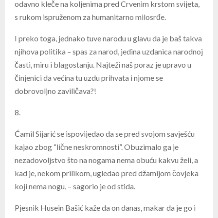
odavno kleče na koljenima pred Crvenim krstom svijeta,
s rukom ispruženom za humanitarno milosrđe.
I preko toga, jednako tuve narodu u glavu da je baš takva
njihova politika – spas za narod, jedina uzdanica narodnoj
časti, miru i blagostanju. Najteži naš poraz je upravo u
činjenici da većina tu uzdu prihvata i njome se
dobrovoljno zaviličava?!
8.
Ćamil Sijarić se ispovijedao da se pred svojom savješću
kajao zbog “lične neskromnosti”. Obuzimalo ga je
nezadovoljstvo što na nogama nema obuću kakvu želi, a
kad je, nekom prilikom, ugledao pred džamijom čovjeka
koji nema nogu, – sagorio je od stida.
Pjesnik Husein Bašić kaže da on danas, makar da je go i