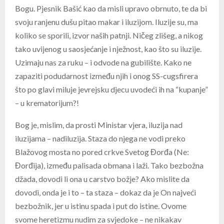
Bogu. Pjesnik Bašić kao da misli upravo obrnuto, te da bi
svoju ranjenu dušu pitao makar i iluzijom. Iluzije su, ma
koliko se sporili, izvor naših patnji. Ničeg zlišeg, a nikog
tako uvijenog u saosjećanje i nježnost, kao što su iluzije.
Uzimaju nas za ruku – i odvode na gubilište. Kako ne
zapaziti podudarnost između njih i onog SS-cugsfirera
što po glavi miluje jevrejsku djecu uvodeći ih na “kupanje”
– u krematorijum?!
Bog je, mislim, da prosti Ministar vjera, iluzija nad
iluzijama – nadiluzija. Staza do njega ne vodi preko
Blažovog mosta no pored crkve Svetog Đorđa (Ne:
Đorđija), između palisada obmana i laži. Tako bezbožna
džada, dovodi li ona u carstvo božje? Ako mislite da
dovodi, onda je i to – ta staza – dokaz da je On najveći
bezbožnik, jer u istinu spada i put do istine. Ovome
svome heretizmu nudim za svjedoke – ne nikakav