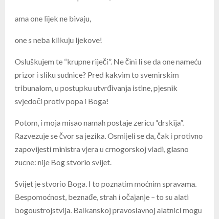
ama one lijek ne bivaju,
one s neba klikuju ljekove!
Osluškujem te “krupne riječi”. Ne čini li se da one nameću
prizor i sliku sudnice? Pred kakvim to svemirskim
tribunalom, u postupku utvrđivanja istine, pjesnik
svjedoči protiv popa i Boga!
Potom, i moja misao namah postaje zericu “drskija”.
Razvezuje se čvor sa jezika. Osmijeli se da, čak i protivno
zapovijesti ministra vjera u crnogorskoj vladi, glasno
zucne: nije Bog stvorio svijet.
Svijet je stvorio Boga. I to poznatim moćnim spravama.
Bespomoćnost, beznađe, strah i očajanje – to su alati
bogoustrojstvija. Balkanskoj pravoslavnoj alatnici mogu