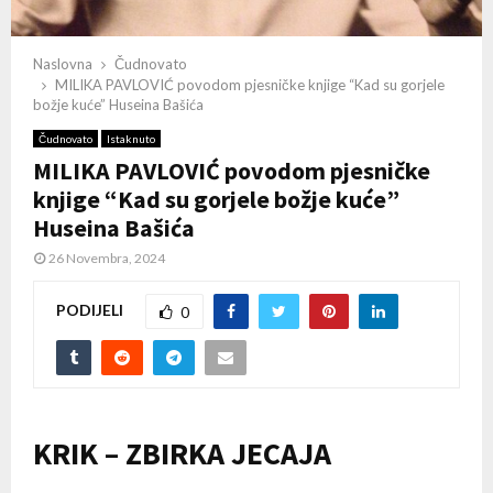
Naslovna
Čudnovato
MILIKA PAVLOVIĆ povodom pjesničke knjige “Kad su gorjele
božje kuće” Huseina Bašića
Čudnovato
Istaknuto
MILIKA PAVLOVIĆ povodom pjesničke
knjige “Kad su gorjele božje kuće”
Huseina Bašića
26 Novembra, 2024
PODIJELI
0
KRIK – ZBIRKA JECAJA