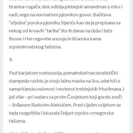
tiranina-rugača, dok odbija plebejski amandman o miru i
nadi, nego na normativni pjesnikov govor. Bašićeva
“utješna” poruka pjesniku Sijariću kao da je prepisana sa
nekog od krvavih “tariha” što ih danas na dušu i biće
Bosne i Hercegovine urezuju hrišćanska kama
srpskohrvatskog fašizma.
9.
Pod barjakom svetosavlja, pomahnitali nacionalistički
stampedo razbio je svoju lažnu masku na licu, udarivši o
samarićansku naivnost i nevinost trebinjskih Muslimana, i
još više – pri sudaru sa prvim Čovjekom koji gordo zvuči
– Srđanom Radovim Aleksićem. Pred cijelim svijetom se
tada razgolitila i iskazala čeljust srpsko-crnogorska
fašizma.