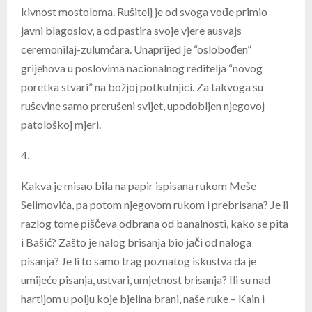
kivnost mostoloma. Rušitelj je od svoga vođe primio
javni blagoslov, a od pastira svoje vjere ausvajs
ceremonilaj-zulumćara. Unaprijed je “oslobođen”
grijehova u poslovima nacionalnog reditelja “novog
poretka stvari” na božjoj potkutnjici. Za takvoga su
ruševine samo prerušeni svijet, upodobljen njegovoj
patološkoj mjeri.
4.
Kakva je misao bila na papir ispisana rukom Meše
Selimovića, pa potom njegovom rukom i prebrisana? Je li
razlog tome piščeva odbrana od banalnosti, kako se pita
i Bašić? Zašto je nalog brisanja bio jači od naloga
pisanja? Je li to samo trag poznatog iskustva da je
umijeće pisanja, ustvari, umjetnost brisanja? Ili su nad
hartijom u polju koje bjelina brani, naše ruke – Kain i