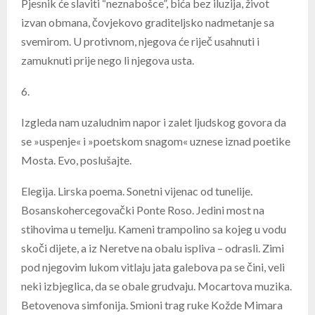
Pjesnik će slaviti “neznabošce”, bića bez iluzija, život
izvan obmana, čovjekovo graditeljsko nadmetanje sa
svemirom. U protivnom, njegova će riječ usahnuti i
zamuknuti prije nego li njegova usta.
6.
Izgleda nam uzaludnim napor i zalet ljudskog govora da
se »uspenje« i »poetskom snagom« uznese iznad poetike
Mosta. Evo, poslušajte.
Elegija. Lirska poema. Sonetni vijenac od tunelije.
Bosanskohercegovački Ponte Roso. Jedini most na
stihovima u temelju. Kameni trampolino sa kojeg u vodu
skoči dijete, a iz Neretve na obalu ispliva – odrasli. Zimi
pod njegovim lukom vitlaju jata galebova pa se čini, veli
neki izbjeglica, da se obale grudvaju. Mocartova muzika.
Betovenova simfonija. Smioni trag ruke Kožde Mimara