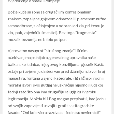
svjedočenje o smaku Pompeje.
Božje kuće su i one sa drugačijim konfesionalnim
znakom, zapaljene gnjevom odmazde ili plamenom nužne
samoodbrane, zločinjenjem u odbrani od zla, pri čemu je
zlo, ipak, zajednički imenitelj. Bez toga “fragmenta”
mozaik bezumlja ne bi bio potpun.
Vjerovatno nasuprot “stručnog znanja” i ličnim
očekivanjima psihijatra, generalnog upravnika naše
balkanske ludnice, i njegovog konzilijuma, pjesnik Bašić
ostaje pri uvjerenju da šedrvan pred džamijom, izvor kraj
manastira, fontana u sjenci katedrale, i(li) slični prirodni i
moralni izvori, svoj gutljaj ne uskraćuju nijednoj ljudskoj
žednji zato što ona ima drugačiju religijsku i vjersku
legitimaciju. Možda bi i Bog mogao prepisati i, kao jednu
od svojih zapovijesti usvojiti, grafit sa titogradske
fasade: “Oni koje vjera razdvaja – jedini su nevjernici!”