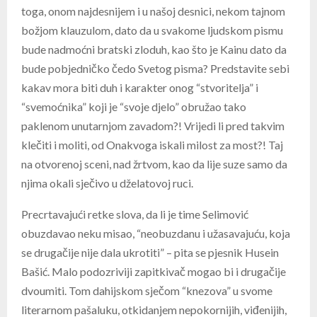
toga, onom najdesnijem i u našoj desnici, nekom tajnom
božjom klauzulom, dato da u svakome ljudskom pismu
bude nadmoćni bratski zloduh, kao što je Kainu dato da
bude pobjedničko čedo Svetog pisma? Predstavite sebi
kakav mora biti duh i karakter onog “stvoritelja” i
“svemoćnika” koji je “svoje djelo” obružao tako
paklenom unutarnjom zavadom?! Vrijedi li pred takvim
klečiti i moliti, od Onakvoga iskali milost za most?! Taj
na otvorenoj sceni, nad žrtvom, kao da lije suze samo da
njima okali sječivo u dželatovoj ruci.
Precrtavajući retke slova, da li je time Selimović
obuzdavao neku misao, “neobuzdanu i užasavajuću, koja
se drugačije nije dala ukrotiti” – pita se pjesnik Husein
Bašić. Malo podozriviji zapitkivač mogao bi i drugačije
dvoumiti. Tom dahijskom sječom “knezova” u svome
literarnom pašaluku, otkidanjem nepokornijih, viđenijih,