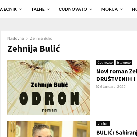
VJEČNIK
TALHE
ČUDNOVATO
MORIJA
H
Naslovna
Zehnija Bulić
Zehnija Bulić
Čudnovato
Istaknuto
Novi roman Zeh
DRUŠTVENIH I
6 Januara, 2025
Vječnik
BULIĆ: Sabiranj