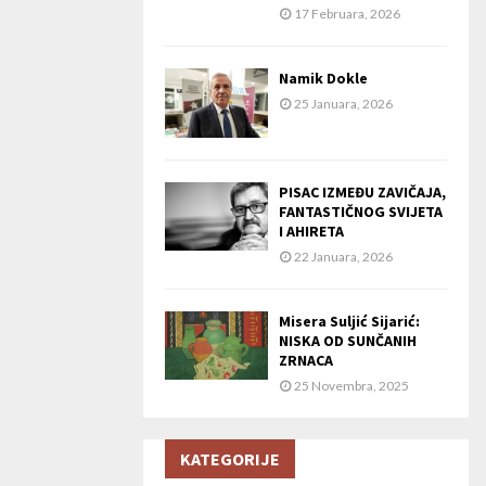
17 Februara, 2026
Namik Dokle
25 Januara, 2026
PISAC IZMEĐU ZAVIČAJA,
FANTASTIČNOG SVIJETA
I AHIRETA
22 Januara, 2026
Misera Suljić Sijarić:
NISKA OD SUNČANIH
ZRNACA
25 Novembra, 2025
KATEGORIJE