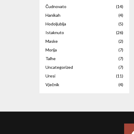
Čudnovato
(14)
Hanikah
(4)
Hodoljublja
(5)
Istaknuto
(26)
Maske
(2)
Morija
(7)
Talhe
(7)
Uncategorized
(7)
Uresi
(11)
Vječnik
(4)