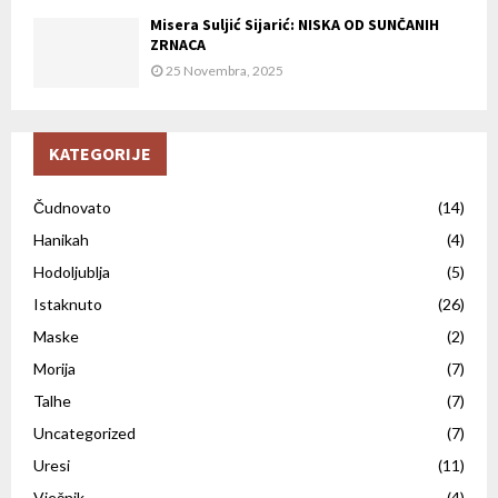
Misera Suljić Sijarić: NISKA OD SUNČANIH
ZRNACA
25 Novembra, 2025
KATEGORIJE
Čudnovato
(14)
Hanikah
(4)
Hodoljublja
(5)
Istaknuto
(26)
Maske
(2)
Morija
(7)
Talhe
(7)
Uncategorized
(7)
Uresi
(11)
Vječnik
(4)