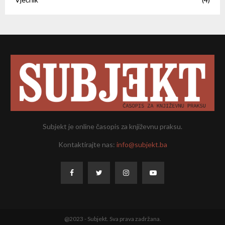
Subjekt je online časopis za književnu praksu.
Kontaktirajte nas:
info@subjekt.ba
@2023 - Subjekt. Sva prava zadržana.