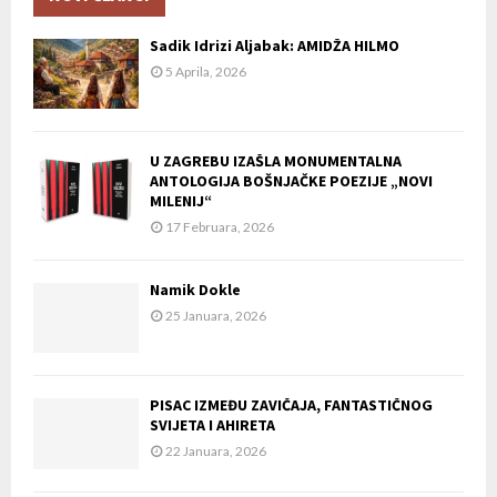
Sadik Idrizi Aljabak: AMIDŽA HILMO
5 Aprila, 2026
U ZAGREBU IZAŠLA MONUMENTALNA
ANTOLOGIJA BOŠNJAČKE POEZIJE „NOVI
MILENIJ“
17 Februara, 2026
Namik Dokle
25 Januara, 2026
PISAC IZMEĐU ZAVIČAJA, FANTASTIČNOG
SVIJETA I AHIRETA
22 Januara, 2026