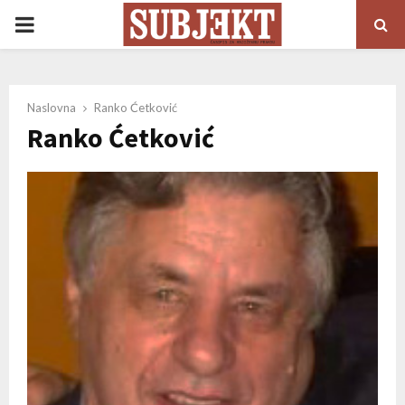
PRIMARY
MENU
Naslovna
Ranko Ćetković
Ranko Ćetković