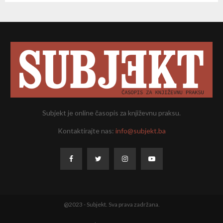
Subjekt je online časopis za književnu praksu.
Kontaktirajte nas:
info@subjekt.ba
@2023 - Subjekt. Sva prava zadržana.