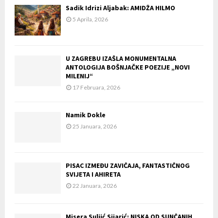
Sadik Idrizi Aljabak: AMIDŽA HILMO
5 Aprila, 2026
U ZAGREBU IZAŠLA MONUMENTALNA
ANTOLOGIJA BOŠNJAČKE POEZIJE „NOVI
MILENIJ“
17 Februara, 2026
Namik Dokle
25 Januara, 2026
PISAC IZMEĐU ZAVIČAJA, FANTASTIČNOG
SVIJETA I AHIRETA
22 Januara, 2026
Misera Suljić Sijarić: NISKA OD SUNČANIH