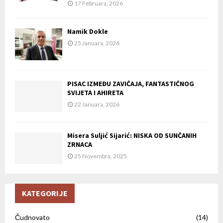
17 Februara, 2026
Namik Dokle
25 Januara, 2026
PISAC IZMEĐU ZAVIČAJA, FANTASTIČNOG
SVIJETA I AHIRETA
22 Januara, 2026
Misera Suljić Sijarić: NISKA OD SUNČANIH
ZRNACA
25 Novembra, 2025
KATEGORIJE
Čudnovato
(14)