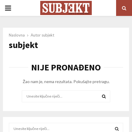
PRIMARY
MENU
Naslovna
Autor
subjekt
subjekt
NIJE PRONAĐENO
Žao nam je, nema rezultata. Pokušajte pretragu.
Search
for:
SEARCH
S